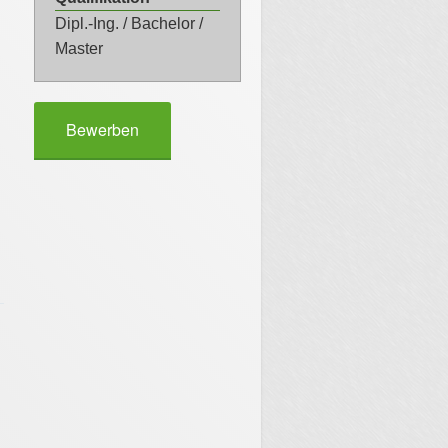
Dipl.-Ing. / Bachelor /
Master
Bewerben